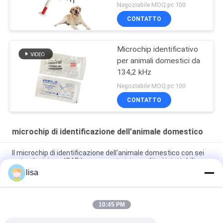
Negoziabile MOQ:pc 100
CONTATTO
Microchip identificativo
per animali domestici da
134,2 kHz
Negoziabile MOQ:pc 100
CONTATTO
microchip di identificazione dell'animale domestico
Il microchip di identificazione dell'animale domestico con sei
autoadesivi con ICAR ha approvato i risponditori iniettabili
lisa
Scopri la comodità del nostro microchip per l'identificazione
degli animali domestici
10:45 PM
Proteggere gli animali domestici Micro ID EO gas
sterilizzazione per cani