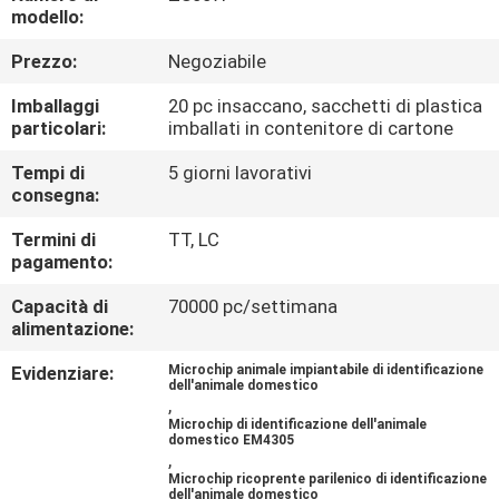
FABBRICA
modello:
Prezzo:
Negoziabile
CONTROLLO
Imballaggi
20 pc insaccano, sacchetti di plastica
DI
particolari:
imballati in contenitore di cartone
QUALITÀ
Tempi di
5 giorni lavorativi
consegna:
CONTATTICI
Termini di
TT, LC
pagamento:
NOTIZIE
Capacità di
70000 pc/settimana
alimentazione:
RICHIEDA
Evidenziare:
Microchip animale impiantabile di identificazione
dell'animale domestico
,
UNA
Microchip di identificazione dell'animale
domestico EM4305
CITAZIONE
,
Microchip ricoprente parilenico di identificazione
dell'animale domestico