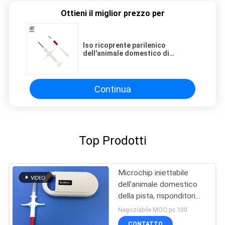
Ottieni il miglior prezzo per
Iso ricoprente parilenico
dell'animale domestico di
identificazione dell'etichetta
animale impiantabile del
microchip EM4305
Continua
Top Prodotti
Microchip iniettabile
dell'animale domestico
della pista, risponditori
iniettabili d'inseguimento
Negoziabile MOQ:pc 100
animali del microchip
CONTATTO