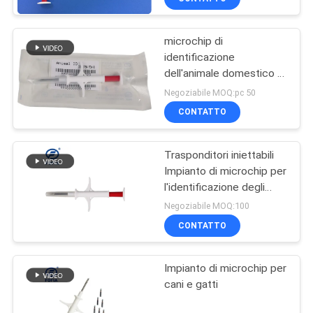
microchip di
identificazione
dell'animale domestico di
12mm * di 2,12 per i cani
Negoziabile MOQ:pc 50
che seguono, risponditori
CONTATTO
iniettabili di norma
ISO11784/5
Trasponditori iniettabili
Impianto di microchip per
l'identificazione degli
animali domestici per
Negoziabile MOQ:100
cani con microchip
CONTATTO
certificato ICAR per cani
Impianto di microchip per
cani e gatti