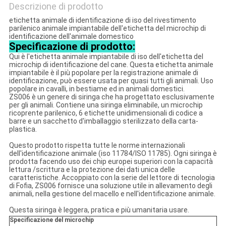
Descrizione di prodotto
etichetta animale di identificazione di iso del rivestimento
parilenico animale impiantabile dell'etichetta del microchip di
identificazione dell'animale domestico
Specificazione di prodotto:
Qui è l'etichetta animale impiantabile di iso dell'etichetta del
microchip di identificazione del cane. Questa etichetta animale
impiantabile è il più popolare per la registrazione animale di
identificazione, può essere usata per quasi tutti gli animali. Uso
popolare in cavalli, in bestiame ed in animali domestici.
ZS006 è un genere di siringa che ha progettato esclusivamente
per gli animali. Contiene una siringa eliminabile, un microchip
ricoprente parilenico, 6 etichette unidimensionali di codice a
barre e un sacchetto d'imballaggio sterilizzato della carta-
plastica.
Questo prodotto rispetta tutte le norme internazionali
dell'identificazione animale (iso 11784/ISO 11785). Ogni siringa è
prodotta facendo uso dei chip europei superiori con la capacità
lettura /scrittura e la protezione dei dati unica delle
caratteristiche. Accoppiato con la serie del lettore di tecnologia
di Fofia, ZS006 fornisce una soluzione utile in allevamento degli
animali, nella gestione del macello e nell'identificazione animale.
Questa siringa è leggera, pratica e più umanitaria usare.
Specificazione del microchip