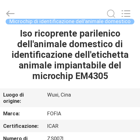
2026
Wuxi
Fofia
Technology
Co.,
Microchip di identificazione dell'animale domestico
Ltd.
All
Rights
Iso ricoprente parilenico
CASA
Reserved.
dell'animale domestico di
PRODOTTI
identificazione dell'etichetta
animale impiantabile del
VIDEO
microchip EM4305
CIRCA
Luogo di
Wuxi, Cina
origine:
NOI
Marca:
FOFIA
GIRO
Certificazione:
ICAR
DELLA
Numero di
ZS007I