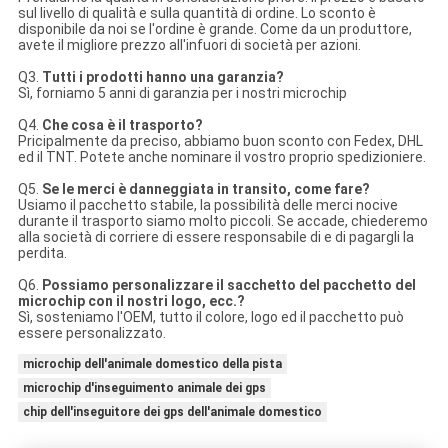
sul livello di qualità e sulla quantità di ordine. Lo sconto è
disponibile da noi se l'ordine è grande. Come da un produttore,
avete il migliore prezzo all'infuori di società per azioni.
Q3.
Tutti i prodotti hanno una garanzia?
Sì, forniamo 5 anni di garanzia per i nostri microchip
Q4.
Che cosa è il trasporto?
Pricipalmente da preciso, abbiamo buon sconto con Fedex, DHL
ed il TNT. Potete anche nominare il vostro proprio spedizioniere.
Q5.
Se le merci è danneggiata in transito, come fare?
Usiamo il pacchetto stabile, la possibilità delle merci nocive
durante il trasporto siamo molto piccoli. Se accade, chiederemo
alla società di corriere di essere responsabile di e di pagargli la
perdita.
Q6.
Possiamo personalizzare il sacchetto del pacchetto del
microchip con il nostri logo, ecc.?
Sì, sosteniamo l'OEM, tutto il colore, logo ed il pacchetto può
essere personalizzato.
microchip dell'animale domestico della pista
microchip d'inseguimento animale dei gps
chip dell'inseguitore dei gps dell'animale domestico