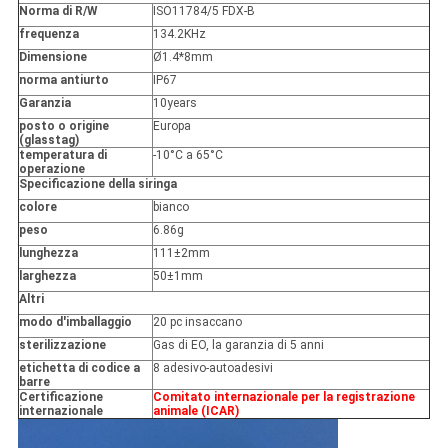
Norma di R/W
ISO11784/5 FDX-B
frequenza
134.2KHz
Dimensione
Ø1.4*8mm
norma antiurto
IP67
Garanzia
10years
posto o origine
Europa
(glasstag)
temperatura di
-10°C a 65°C
operazione
Specificazione della siringa
colore
bianco
peso
6.86g
lunghezza
111±2mm
larghezza
50±1mm
Altri
modo d'imballaggio
20 pc insaccano
sterilizzazione
Gas di EO, la garanzia di 5 anni
etichetta di codice a
8 adesivo-autoadesivi
barre
Certificazione
Comitato internazionale per la registrazione
internazionale
animale (ICAR)